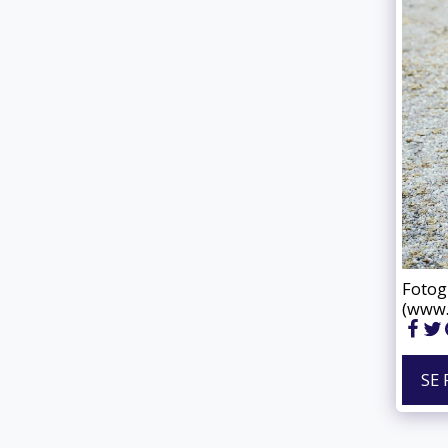
Fotog
(www.
SE