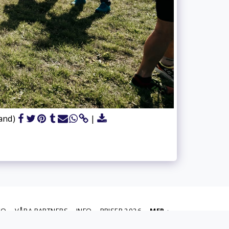
and)
EO
VÅRA PARTNERS
INFO
PRISER 2026
MER