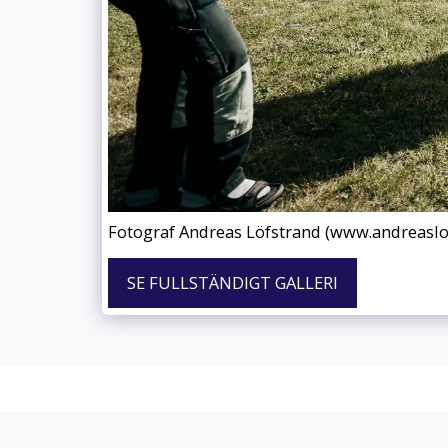
Fotograf Andreas Löfstrand (www.andreaslo
SE FULLSTÄNDIGT GALLERI
Upplands-Bro Swimrun
upphovsrätt © 2026 Alla rättigheter förbehållna