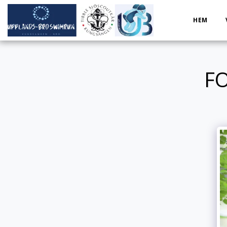
HEM
F